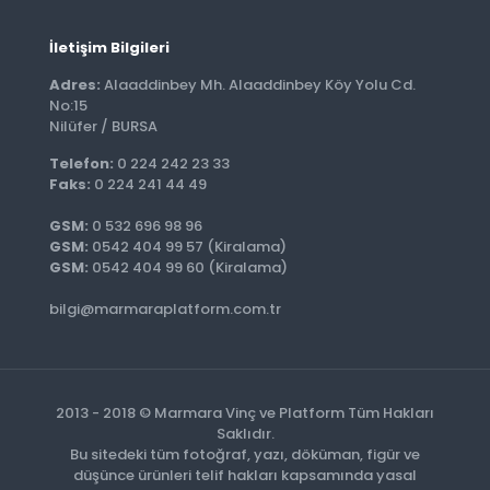
İletişim Bilgileri
Adres:
Alaaddinbey Mh. Alaaddinbey Köy Yolu Cd.
No:15
Nilüfer / BURSA
Telefon:
0 224 242 23 33
Faks:
0 224 241 44 49
GSM:
0 532 696 98 96
GSM:
0542 404 99 57 (Kiralama)
GSM:
0542 404 99 60 (Kiralama)
bilgi@marmaraplatform.com.tr
2013 - 2018 © Marmara Vinç ve Platform Tüm Hakları
Saklıdır.
Bu sitedeki tüm fotoğraf, yazı, döküman, figür ve
düşünce ürünleri telif hakları kapsamında yasal