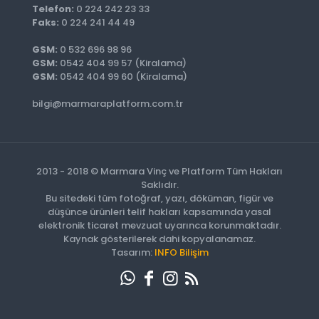
Telefon:
0 224 242 23 33
Faks:
0 224 241 44 49
GSM:
0 532 696 98 96
GSM:
0542 404 99 57 (Kiralama)
GSM:
0542 404 99 60 (Kiralama)
bilgi@marmaraplatform.com.tr
2013 - 2018 © Marmara Vinç ve Platform Tüm Hakları
Saklıdır.
Bu sitedeki tüm fotoğraf, yazı, döküman, figür ve
düşünce ürünleri telif hakları kapsamında yasal
elektronik ticaret mevzuat uyarınca korunmaktadır.
Kaynak gösterilerek dahi kopyalanamaz.
Tasarım:
INFO Bilişim