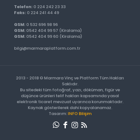
Telefon:
0 224 242 23 33
Faks:
0 224 241 44 49
GSM:
0 532 696 98 96
GSM:
0542 404 99 57 (Kiralama)
GSM:
0542 404 99 60 (Kiralama)
bilgi@marmaraplatform.com.tr
2013 - 2018 © Marmara Vinç ve Platform Tüm Hakları
Saklıdır.
Bu sitedeki tüm fotoğraf, yazı, döküman, figür ve
düşünce ürünleri telif hakları kapsamında yasal
elektronik ticaret mevzuat uyarınca korunmaktadır.
Kaynak gösterilerek dahi kopyalanamaz.
Tasarım:
INFO Bilişim