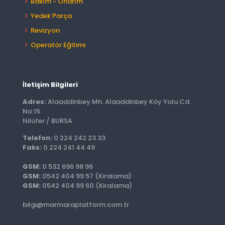
Bakım - Onarım
Yedek Parça
Revizyon
Operatör Eğitimi
İletişim Bilgileri
Adres:
Alaaddinbey Mh. Alaaddinbey Köy Yolu Cd.
No:15
Nilüfer / BURSA
Telefon:
0 224 242 23 33
Faks:
0 224 241 44 49
GSM:
0 532 696 98 96
GSM:
0542 404 99 57 (Kiralama)
GSM:
0542 404 99 60 (Kiralama)
bilgi@marmaraplatform.com.tr