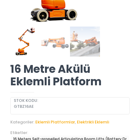
16 Metre Akülü
Eklemli Platform
STOK KODU:
GTBZ16AE
Kategoriler:
Eklemli Platformlar
,
Elektrikli Eklemli
Etiketler:
16 Meters Self-propelled Articulating Boom Lifts (Battery Dr