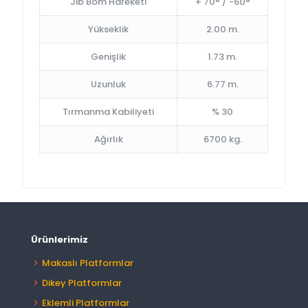
Jib Bom Hareketi
+ 70° / -60°
Yükseklik
2.00 m.
Genişlik
1.73 m.
Uzunluk
6.77 m.
Tırmanma Kabiliyeti
% 30
Ağırlık
6700 kg.
Ürünlerimiz
Makaslı Platformlar
Dikey Platformlar
Eklemli Platformlar