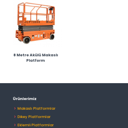
8 Metre Akülü Makaslı
Platform
Ürünlerimiz
Makaslı Platformlar
Dikey Platformlar
Eklemli Platformlar