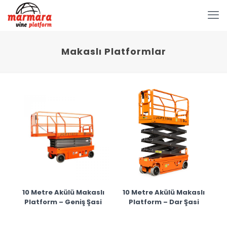
Makaslı Platformlar
10 Metre Akülü Makaslı
10 Metre Akülü Makaslı
Platform – Geniş Şasi
Platform – Dar Şasi