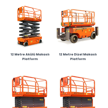
12 Metre Akülü Makaslı
12 Metre Dizel Makaslı
Platform
Platform