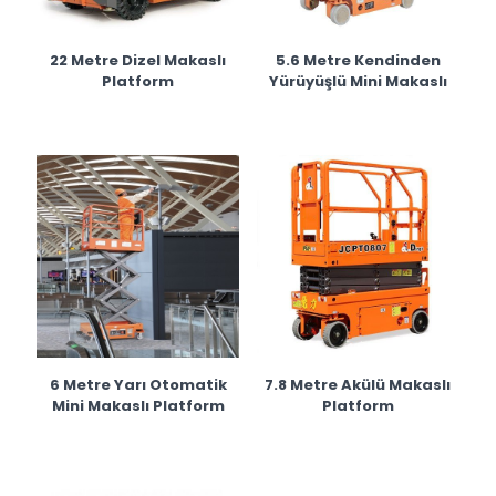
22 Metre Dizel Makaslı
5.6 Metre Kendinden
Platform
Yürüyüşlü Mini Makaslı
6 Metre Yarı Otomatik
7.8 Metre Akülü Makaslı
Mini Makaslı Platform
Platform