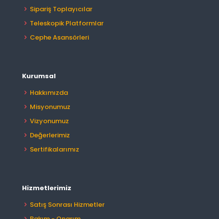
Sipariş Toplayıcılar
Teleskopik Platformlar
Cephe Asansörleri
Kurumsal
Hakkımızda
Misyonumuz
Vizyonumuz
Değerlerimiz
Sertifikalarımız
Hizmetlerimiz
Satış Sonrası Hizmetler
Bakım - Onarım