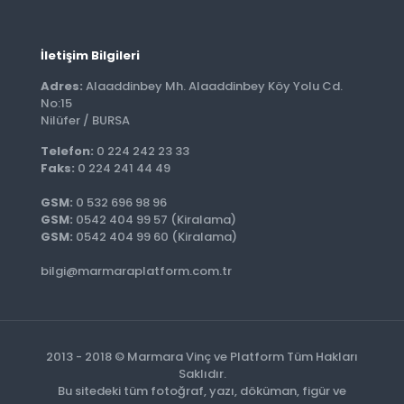
İletişim Bilgileri
Adres:
Alaaddinbey Mh. Alaaddinbey Köy Yolu Cd.
No:15
Nilüfer / BURSA
Telefon:
0 224 242 23 33
Faks:
0 224 241 44 49
GSM:
0 532 696 98 96
GSM:
0542 404 99 57 (Kiralama)
GSM:
0542 404 99 60 (Kiralama)
bilgi@marmaraplatform.com.tr
2013 - 2018 © Marmara Vinç ve Platform Tüm Hakları
Saklıdır.
Bu sitedeki tüm fotoğraf, yazı, döküman, figür ve