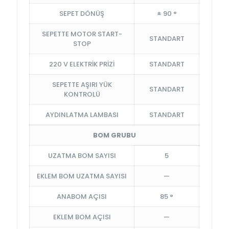
SEPET DÖNÜŞ
± 90 °
SEPETTE MOTOR START-
STANDART
STOP
220 V ELEKTRİK PRİZİ
STANDART
SEPETTE AŞIRI YÜK
STANDART
KONTROLÜ
AYDINLATMA LAMBASI
STANDART
BOM GRUBU
UZATMA BOM SAYISI
5
EKLEM BOM UZATMA SAYISI
—
ANABOM AÇISI
85 °
EKLEM BOM AÇISI
—