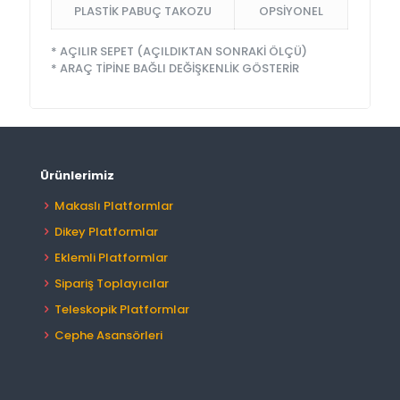
PLASTİK PABUÇ TAKOZU
OPSİYONEL
* AÇILIR SEPET (AÇILDIKTAN SONRAKİ ÖLÇÜ)
* ARAÇ TİPİNE BAĞLI DEĞİŞKENLİK GÖSTERİR
Ürünlerimiz
Makaslı Platformlar
Dikey Platformlar
Eklemli Platformlar
Sipariş Toplayıcılar
Teleskopik Platformlar
Cephe Asansörleri