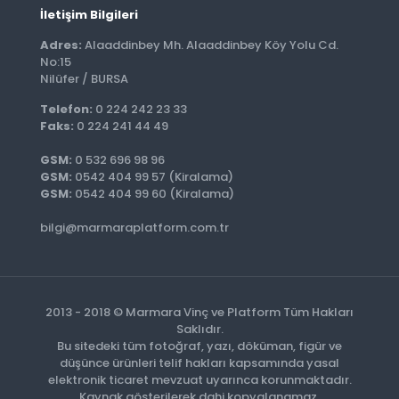
İletişim Bilgileri
Adres:
Alaaddinbey Mh. Alaaddinbey Köy Yolu Cd.
No:15
Nilüfer / BURSA
Telefon:
0 224 242 23 33
Faks:
0 224 241 44 49
GSM:
0 532 696 98 96
GSM:
0542 404 99 57 (Kiralama)
GSM:
0542 404 99 60 (Kiralama)
bilgi@marmaraplatform.com.tr
2013 - 2018 © Marmara Vinç ve Platform Tüm Hakları
Saklıdır.
Bu sitedeki tüm fotoğraf, yazı, döküman, figür ve
düşünce ürünleri telif hakları kapsamında yasal
elektronik ticaret mevzuat uyarınca korunmaktadır.
Kaynak gösterilerek dahi kopyalanamaz.