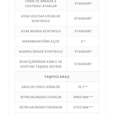
ÖNDE VE ARKADA 2
STANDART
UZATMALI AYAKLAR
AYAK UZATMA UZUNLUK
STANDART
KONTROLÜ
AYAK BASMA KONTROLÜ
STANDART
MAKSİMUM EĞİM AÇISI
3 °
MAKİNA DENGE KONTROLÜ
STANDART
BOM İÇERİSİNDE KABLO VE
STANDART
HORTUM TAŞIMA SİSTEMİ
TAŞIYICI ARAÇ
ARACIN YÜKLÜ AĞIRLIĞI
15 T**
SEYİR HALİNDEKİ UZUNLUK
9950 MM **
SEYİR HALİNDEKİ YÜKSEKLİK
3700 MM **