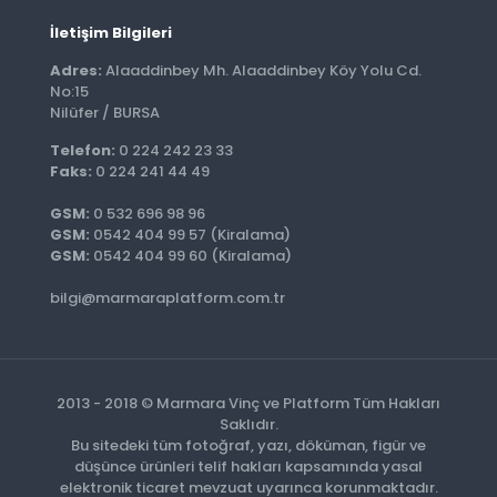
İletişim Bilgileri
Adres:
Alaaddinbey Mh. Alaaddinbey Köy Yolu Cd.
No:15
Nilüfer / BURSA
Telefon:
0 224 242 23 33
Faks:
0 224 241 44 49
GSM:
0 532 696 98 96
GSM:
0542 404 99 57 (Kiralama)
GSM:
0542 404 99 60 (Kiralama)
bilgi@marmaraplatform.com.tr
2013 - 2018 © Marmara Vinç ve Platform Tüm Hakları
Saklıdır.
Bu sitedeki tüm fotoğraf, yazı, döküman, figür ve
düşünce ürünleri telif hakları kapsamında yasal
elektronik ticaret mevzuat uyarınca korunmaktadır.