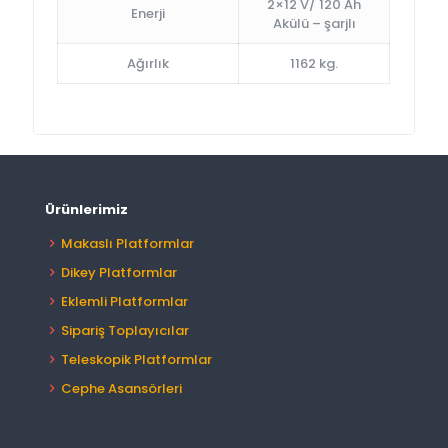
2×12 V/ 120 Ah
Enerji
Akülü – şarjlı
Ağırlık
1162 kg.
Ürünlerimiz
Makaslı Platformlar
Dikey Platformlar
Eklemli Platformlar
Sipariş Toplayıcılar
Teleskopik Platformlar
Cephe Asansörleri