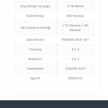
Dış Dönüş Yarıçapı
3.78 Metre
Kule Dönüş
360 Derece
+70 Derece /-60
Jib Çalışma Aralığı
Derece
Dizel Motor
PERKINS 804-33T
Yürüyüş
4 X 4
Manevra
4 X 4
Tekerlekler
445/65-22.5
Ağırlık
18250 KG