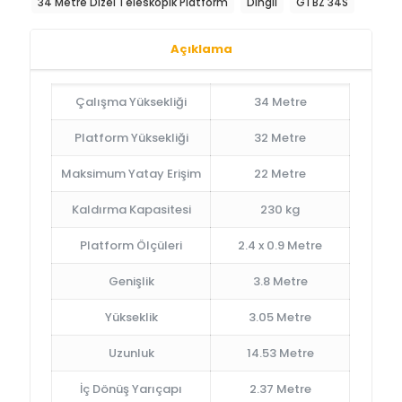
34 Metre Dizel Teleskopik Platform
Dingli
GTBZ 34S
Açıklama
Çalışma Yüksekliği
34 Metre
Platform Yüksekliği
32 Metre
Maksimum Yatay Erişim
22 Metre
Kaldırma Kapasitesi
230 kg
Platform Ölçüleri
2.4 x 0.9 Metre
Genişlik
3.8 Metre
Yükseklik
3.05 Metre
Uzunluk
14.53 Metre
İç Dönüş Yarıçapı
2.37 Metre