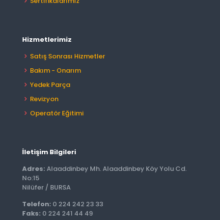
Sertifikalarımız
Hizmetlerimiz
Satış Sonrası Hizmetler
Bakım - Onarım
Yedek Parça
Revizyon
Operatör Eğitimi
İletişim Bilgileri
Adres:
Alaaddinbey Mh. Alaaddinbey Köy Yolu Cd.
No:15
Nilüfer / BURSA
Telefon:
0 224 242 23 33
Faks:
0 224 241 44 49