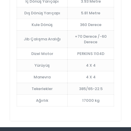
İç Dönüş Yarıçapı
3.93 Metre
Dış Dönüş Yarıçapı
5.81 Metre
Kule Dönüş
360 Derece
+70 Derece /-60
Jib Çalışma Aralığı
Derece
Dizel Motor
PERKINS 1104D
Yürüyüş
4 X 4
Manevra
4 X 4
Tekerlekler
385/65-22.5
Ağırlık
17000 kg