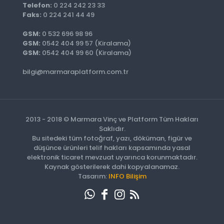
Telefon:
0 224 242 23 33
Faks:
0 224 241 44 49
GSM:
0 532 696 98 96
GSM:
0542 404 99 57 (Kiralama)
GSM:
0542 404 99 60 (Kiralama)
bilgi@marmaraplatform.com.tr
2013 - 2018 © Marmara Vinç ve Platform Tüm Hakları
Saklıdır.
Bu sitedeki tüm fotoğraf, yazı, döküman, figür ve
düşünce ürünleri telif hakları kapsamında yasal
elektronik ticaret mevzuat uyarınca korunmaktadır.
Kaynak gösterilerek dahi kopyalanamaz.
Tasarım:
INFO Bilişim