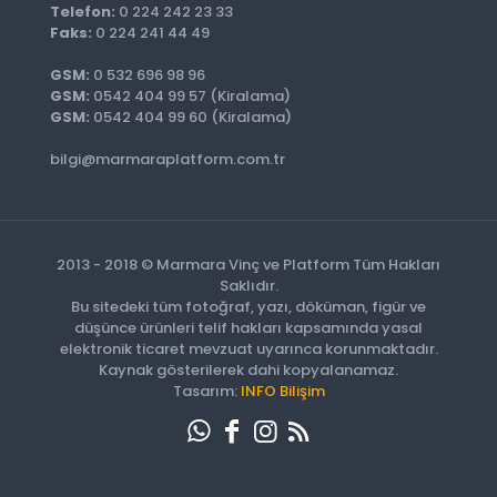
Telefon:
0 224 242 23 33
Faks:
0 224 241 44 49
GSM:
0 532 696 98 96
GSM:
0542 404 99 57 (Kiralama)
GSM:
0542 404 99 60 (Kiralama)
bilgi@marmaraplatform.com.tr
2013 - 2018 © Marmara Vinç ve Platform Tüm Hakları
Saklıdır.
Bu sitedeki tüm fotoğraf, yazı, döküman, figür ve
düşünce ürünleri telif hakları kapsamında yasal
elektronik ticaret mevzuat uyarınca korunmaktadır.
Kaynak gösterilerek dahi kopyalanamaz.
Tasarım:
INFO Bilişim