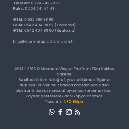
Telefon:
0 224 242 23 33
Faks:
0 224 241 44 49
GSM:
0 532 696 98 96
GSM:
0542 404 99 57 (Kiralama)
GSM:
0542 404 99 60 (Kiralama)
bilgi@marmaraplatform.com.tr
2013 - 2018 © Marmara Vinç ve Platform Tüm Hakları
Saklıdır.
Bu sitedeki tüm fotoğraf, yazı, döküman, figür ve
düşünce ürünleri telif hakları kapsamında yasal
elektronik ticaret mevzuat uyarınca korunmaktadır.
Kaynak gösterilerek dahi kopyalanamaz.
Tasarım:
INFO Bilişim