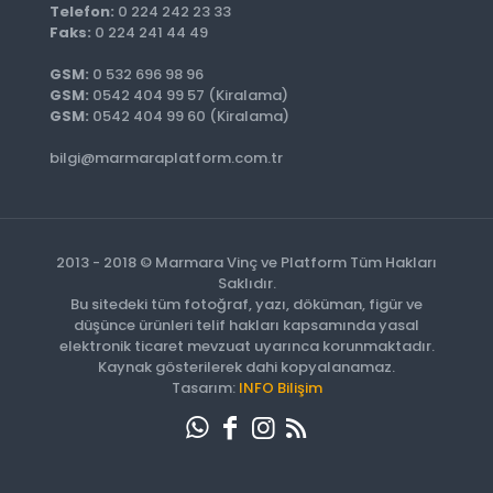
Telefon:
0 224 242 23 33
Faks:
0 224 241 44 49
GSM:
0 532 696 98 96
GSM:
0542 404 99 57 (Kiralama)
GSM:
0542 404 99 60 (Kiralama)
bilgi@marmaraplatform.com.tr
2013 - 2018 © Marmara Vinç ve Platform Tüm Hakları
Saklıdır.
Bu sitedeki tüm fotoğraf, yazı, döküman, figür ve
düşünce ürünleri telif hakları kapsamında yasal
elektronik ticaret mevzuat uyarınca korunmaktadır.
Kaynak gösterilerek dahi kopyalanamaz.
Tasarım:
INFO Bilişim