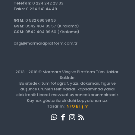
Telefon:
0 224 242 23 33
Faks:
0 224 241 44 49
GSM:
0 532 696 98 96
GSM:
0542 404 99 57 (Kiralama)
GSM:
0542 404 99 60 (Kiralama)
bilgi@marmaraplatform.com.tr
2013 - 2018 © Marmara Vinç ve Platform Tüm Hakları
Saklıdır.
Bu sitedeki tüm fotoğraf, yazı, döküman, figür ve
düşünce ürünleri telif hakları kapsamında yasal
elektronik ticaret mevzuat uyarınca korunmaktadır.
Kaynak gösterilerek dahi kopyalanamaz.
Tasarım:
INFO Bilişim