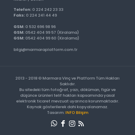
Telefon:
0 224 242 23 33
Faks:
0 224 241 44 49
GSM:
0 532 696 98 96
GSM:
0542 404 99 57 (Kiralama)
GSM:
0542 404 99 60 (Kiralama)
bilgi@marmaraplatform.com.tr
2013 - 2018 © Marmara Vinç ve Platform Tüm Hakları
Saklıdır.
Bu sitedeki tüm fotoğraf, yazı, döküman, figür ve
düşünce ürünleri telif hakları kapsamında yasal
elektronik ticaret mevzuat uyarınca korunmaktadır.
Kaynak gösterilerek dahi kopyalanamaz.
Tasarım:
INFO Bilişim