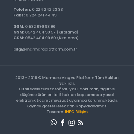
Telefon:
0 224 242 23 33
Faks:
0 224 241 44 49
GSM:
0 532 696 98 96
GSM:
0542 404 99 57 (Kiralama)
GSM:
0542 404 99 60 (Kiralama)
bilgi@marmaraplatform.com.tr
2013 - 2018 © Marmara Vinç ve Platform Tüm Hakları
Saklıdır.
Bu sitedeki tüm fotoğraf, yazı, döküman, figür ve
düşünce ürünleri telif hakları kapsamında yasal
elektronik ticaret mevzuat uyarınca korunmaktadır.
Kaynak gösterilerek dahi kopyalanamaz.
Tasarım:
INFO Bilişim